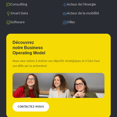
Consulting
Acteur de l'énergie
Smart Data
Acteur de la mobilité
Software
Villes
Découvrez
notre Business
Operating Model
Nous vous aidons à réaliser vos objectifs stratégiques et à faire face
aux défis qui se présentent
CONTACTEZ-NOUS