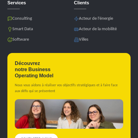
Services
Clients
Consulting
Acteur de l'énergie
Smart Data
Acteur de la mobilité
Software
Villes
Découvrez
notre Business
Operating Model
Nous vous aidons à réaliser vos objectifs stratégiques et à faire face
aux défis qui se présentent