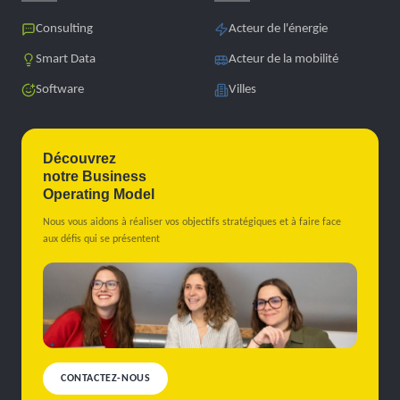
Consulting
Acteur de l'énergie
Smart Data
Acteur de la mobilité
Software
Villes
Découvrez
notre Business
Operating Model
Nous vous aidons à réaliser vos objectifs stratégiques et à faire face
aux défis qui se présentent
CONTACTEZ-NOUS