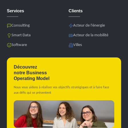
Services
Clients
Consulting
Acteur de l'énergie
Smart Data
Acteur de la mobilité
Software
Villes
Découvrez
notre Business
Operating Model
Nous vous aidons à réaliser vos objectifs stratégiques et à faire face
aux défis qui se présentent